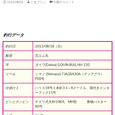
2013/08/22
ごまプリン
0 個のコメント
釣行データ
釣行日
2013/08/18（日）
船宿
五エム丸
竿
ダイワ(Daiwa) GOUIN BULL HH-220
リール
シマノ (Shimano) TIAGRA30A（ティアグラ）
PE8号
仕掛け１
ハリス18号１本針3.5～4メートル、環付きインタ
ーフック15号
ビシとテンビン
チドリ式天秤108式 MH型 青物バスター
80号