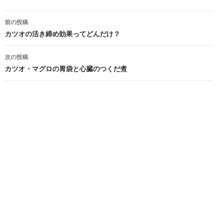
投
前の投稿
稿
カツオの活き締め効果ってどんだけ？
ナ
次の投稿
ビ
カツオ・マグロの胃袋と心臓のつくだ煮
ゲ
ー
シ
ョ
ン