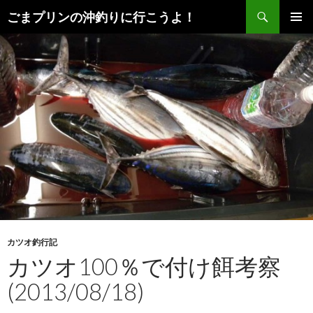
検
ごまプリンの沖釣りに行こうよ！
索
コ
メインメ
ン
ニュー
テ
ン
ツ
へ
ス
キ
ッ
プ
カツオ釣行記
カツオ100％で付け餌考察
(2013/08/18)