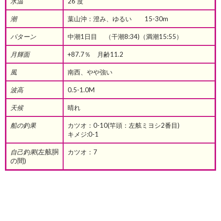
水温
26 度
潮
葉山沖：澄み、ゆるい 15-30m
パターン
中潮1日目 （干潮8:34)（満潮15:55）
月輝面
+87.7％ 月齢11.2
風
南西、やや強い
波高
0.5-1.0M
天候
晴れ
船の釣果
カツオ：0-10(竿頭：左舷ミヨシ2番目)
キメジ:0-1
(左舷胴
自己釣果
カツオ：7
の間)