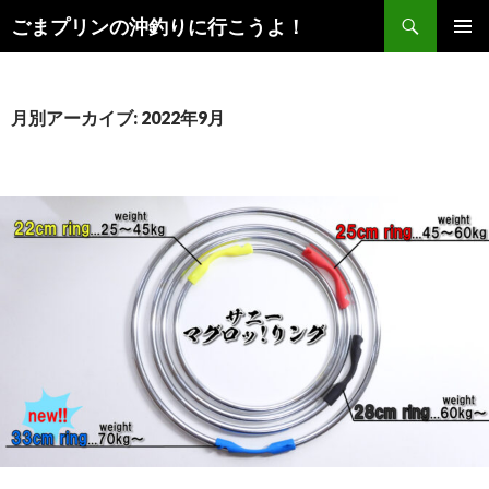
検
ごまプリンの沖釣りに行こうよ！
索
コ
メインメ
ン
ニュー
テ
ン
月別アーカイブ: 2022年9月
ツ
へ
ス
キ
ッ
プ