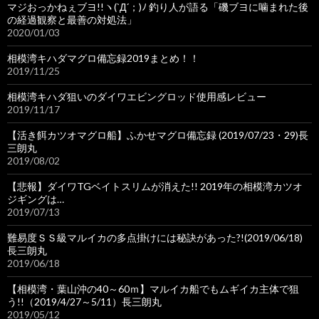
マジおっかねぇブヨ!!ヽ(`Д´；)ﾉ 釣り人が語る「磯ブヨに噛まれた後
の経過観察と最善の対処法」
2020/01/03
相模湾キハダマグロ備忘録2019まとめ！！
2019/11/25
相模湾キハダ狙いのダイワエビングロッド使用感レビュー
2019/11/17
【活き餌カツオマグロ船】ふかせマグロ備忘録 (2019/07/23・29)長
三朗丸
2019/08/02
【悲報】ダイワTGベイトスリムが消えた!! 2019年の相模湾カツオ
ジギングは…
2019/07/13
難易度ＳＳ級マルイカの多点掛けには秘訣があった?!(2019/06/18)
長三朗丸
2019/06/18
【相模湾・葉山沖の40～60ｍ】マルイカ船でもムギイカ主体で狙
う!!（2019/4/27～5/11）長三朗丸
2019/05/12