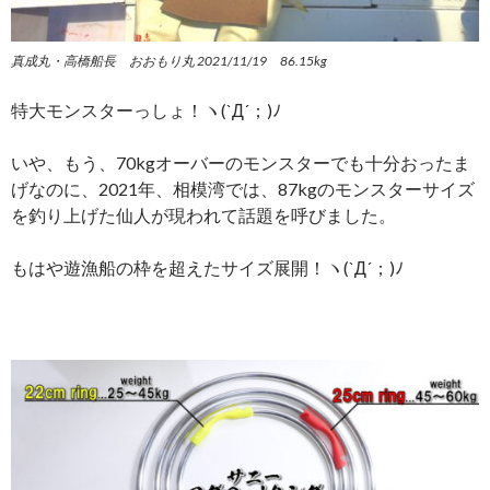
真成丸・高橋船長 おおもり丸 2021/11/19 86.15kg
特大モンスターっしょ！ヽ(`Д´；)ﾉ
いや、もう、70kgオーバーのモンスターでも十分おったま
げなのに、2021年、相模湾では、87kgのモンスターサイズ
を釣り上げた仙人が現われて話題を呼びました。
もはや遊漁船の枠を超えたサイズ展開！ヽ(`Д´；)ﾉ