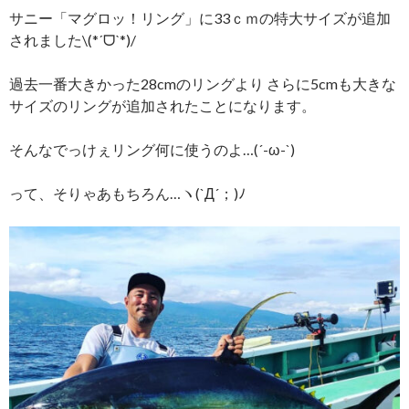
サニー「マグロッ！リング」に33ｃｍの特大サイズが追加
されました\(*ˊᗜˋ*)/
過去一番大きかった28cmのリングより さらに5cmも大きな
サイズのリングが追加されたことになります。
そんなでっけぇリング何に使うのよ…
(´-ω-`)
って、そりゃあもちろん…ヽ(`Д´；)ﾉ