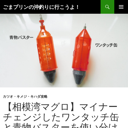
検
ごまプリンの沖釣りに行こうよ！
索
コ
メインメ
ン
ニュー
テ
ン
ツ
へ
ス
キ
ッ
プ
カツオ・キメジ・キハダ攻略
【相模湾マグロ】マイナー
チェンジしたワンタッチ缶
と青物バスターを使い分け