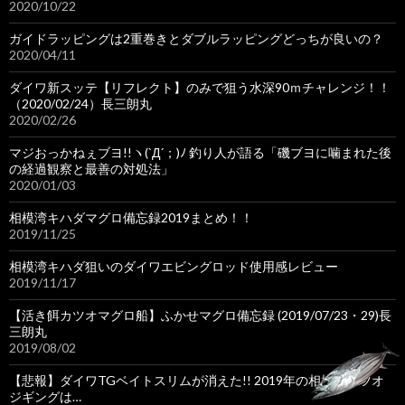
2020/10/22
ガイドラッピングは2重巻きとダブルラッピングどっちが良いの？
2020/04/11
ダイワ新スッテ【リフレクト】のみで狙う水深90ｍチャレンジ！！
（2020/02/24）長三朗丸
2020/02/26
マジおっかねぇブヨ!!ヽ(`Д´；)ﾉ 釣り人が語る「磯ブヨに噛まれた後
の経過観察と最善の対処法」
2020/01/03
相模湾キハダマグロ備忘録2019まとめ！！
2019/11/25
相模湾キハダ狙いのダイワエビングロッド使用感レビュー
2019/11/17
【活き餌カツオマグロ船】ふかせマグロ備忘録 (2019/07/23・29)長
三朗丸
2019/08/02
【悲報】ダイワTGベイトスリムが消えた!! 2019年の相模湾カツオ
ジギングは…