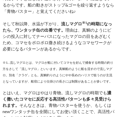
るからです。船の動きがストップ&ゴーを繰り返すようなら
「青物バスター」と覚えてくださいね♪
※1
そして秋以降、水温が下がり、
流しマグロ
の時期になっ
たら、ワンタッチ缶の出番です。
理由は、真鯛のようにビ
シの投入に対してナーバスになったマグロの目をあざむく
ため、コマセをポロポロ撒き続けるようなコマセワークが
必要になるパターンがあるからです。
※1…流しマグロとは、マグロが船に付いてコマセを好んで捕食する時期の釣り
方をさして「流しマグロ」といいます。真鯛船のように船を流すので流しマグ
ロ。別名「クラゲ」とも。真鯛釣りのようにやや長めのハリスで狙うのが主流
となっていますが、船宿により仕掛けの長さには制限があることが多いです。
とはいえ、マグロはやはり青物。流しマグロの時期でも
濃
く撒いたコマセに反応する高活性パターンも多々見受けら
れます。
そんなときは、青物バスターを使うか、もしくは
newワンタッチ缶を全開にしてお使い頂くことで、高活性パ