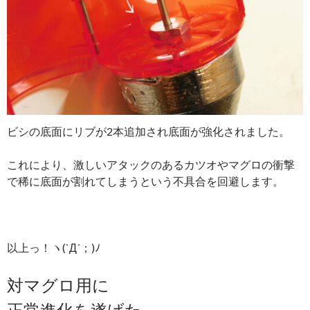
ビシの底面にリブが2本追加され底面が強化されました。
これにより、激しいアタックのあるカツオやマグロの衝撃
で稀に底面が割れてしまうという不具合を回避します。
以上っ！ヽ(`Д´；)ﾉ
対マグロ用に
正常進化を遂げた