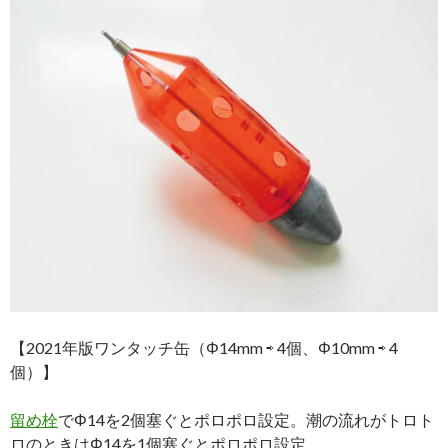
【2021年版ワンタッチ缶（Φ14mm ⇨ 4個、Φ10mm ⇨ 4
個）】
留め栓
でΦ14を2個塞ぐとポロポロ設定。潮の流れがトロト
ロのときはΦ14を1個塞ぐとポロポロ設定。