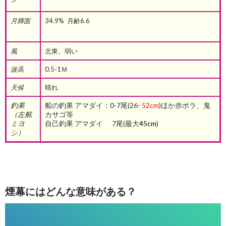
月輝面
34.9% 月齢6.6
風
北東、弱い
波高
0.5-1Ｍ
天候
晴れ
釣果
船の釣果 アマダイ：0-7尾(26-
52cm
)ほか赤ボラ、鬼
（左舷
カサゴ等
ミヨ
自己釣果 アマダイ 7尾(最大
45cm
)
シ）
煙幕にはどんな意味がある？