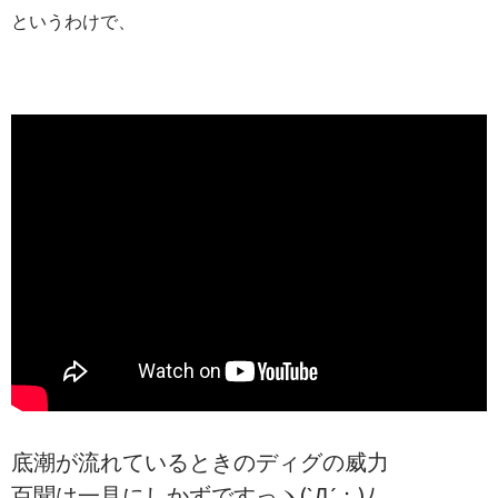
というわけで、
底潮が流れているときのディグの威力
百聞は一見にしかずですっヽ(`Д´；)ﾉ