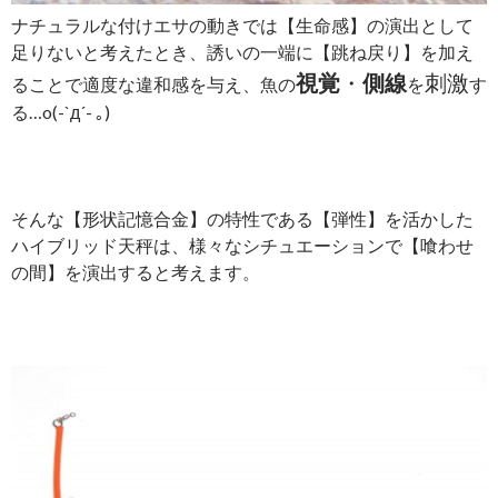
ナチュラルな付けエサの動きでは【生命感】の演出として
足りないと考えたとき、誘いの一端に【跳ね戻り】
を加え
視覚
・
側線
刺激
ることで適度な違和感を与え、魚の
を
す
る…o(-`д´- ｡)
そんな【形状記憶合金】の特性である【弾性】を活かした
ハイブリッド天秤は、様々なシチュエーションで【喰わせ
の間】を演出すると考えます。