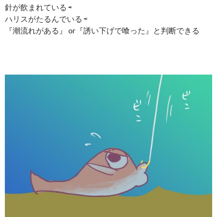
針が飲まれている ⇨
ハリスがたるんでいる ⇨
『潮流れがある』 or『誘い下げで喰った』と判断できる