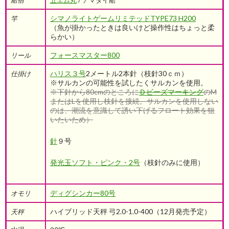
シマノライトゲームリミテッドTYPE73 H200
竿
（魚が掛かったときは良いけど操作性はちょっと柔
らかい）
フォースマスター800
リール
ハリス３号
2メートル2本針（枝針30ｃｍ）
仕掛け
※サルカンの可能性を試したくサルカンを使用。
※下針から80cmのところに
Ｄビーズマーキング
のM
またはLを使用し枝針を接続。サルカンを使用しない
のは、潮流を意識して誘い下げるフロート効果を狙
いたいため）
針
９号
発光玉ソフト・ピンク・2号
（枝針のみに使用）
ディグシンカー80号
オモリ
ハイブリッド天秤 弓2.0-1.0-400（12月発売予定）
天秤