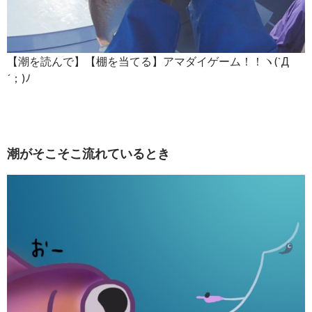
【潮を読んで】【棚を当てる】アマダイゲーム！！ヽ(`Д
´；)ﾉ
潮がそこそこ流れているとき