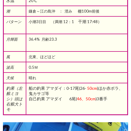
水温
20℃
潮
鎌倉～江の島沖 ： 澄み 棚100m前後
干潮 17:48）
パターン
小潮3日目 （満潮 12：1
月輝面
36.4% 月齢23.3
風
北東、ほどほど
波高
0.5Ｍ
天候
晴れ
釣果（左
船の釣果 アマダイ：0-17尾(26-
50cm
)ほか赤ボラ、
舷ミヨ
鬼カサゴ等
シ）頭は
自己釣果 アマダイ 6尾(
46、50cm
)3番手
右舷大ト
モ