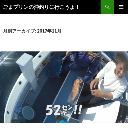
検
ごまプリンの沖釣りに行こうよ！
索
コ
メインメ
ン
ニュー
テ
ン
月別アーカイブ: 2017年11月
ツ
へ
ス
キ
ッ
プ