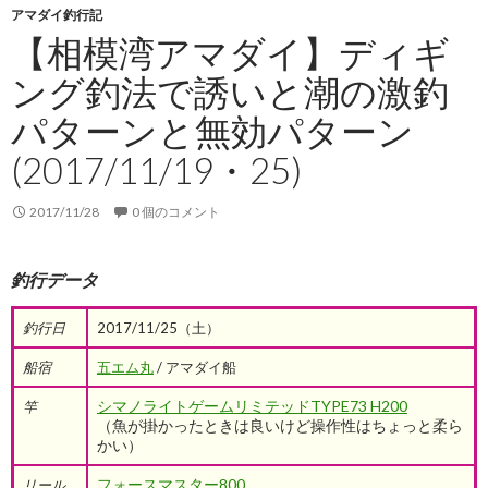
アマダイ釣行記
【相模湾アマダイ】ディギ
ング釣法で誘いと潮の激釣
パターンと無効パターン
(2017/11/19・25)
2017/11/28
0 個のコメント
釣行データ
釣行日
2017/11/25（土）
船宿
五エム丸
/ アマダイ船
シマノライトゲームリミテッドTYPE73 H200
竿
（魚が掛かったときは良いけど操作性はちょっと柔ら
かい）
フォースマスター800
リール