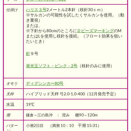
ハリス３号
2メートル2本針（枝針30ｃｍ）
仕掛け
※サルカンの可能性を試したくサルカンを使用。（動
き重視）
または、
※下針から80cmのところに
Ｄビーズマーキング
のM
またはLを使用し枝針を接続。（フロート効果を狙い
たいとき）
針
９号
発光玉ソフト・ピンク・2号
（枝針のみに使用）
ディグシンカー80号
オモリ
ハイブリッド天秤 弓2.0-1.0-400（12月発売予定）
天秤
水温
19℃
潮
鎌倉～江の島沖 ： 澄み 棚90～120m
干潮 15:31）
パター
小潮2日目 （満潮 10：10
ン