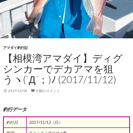
アマダイ釣行記
【相模湾アマダイ】ディグ
シンカーでデカアマを狙
うヽ(`Д´；)ﾉ (2017/11/12)
2017/11/18
0 個のコメント
釣行データ
釣行日
2017/11/12（日）
船宿
五エム丸
/ アマダイ船