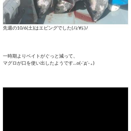
先週の10/6(土)はエビングでした(ﾉ≧∀≦)ﾉ
一時期よりベイトがぐっと減って、
マグロが口を使い出したようです…o(-`д´- ｡)