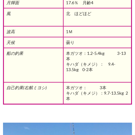
月輝面
17.6％ 月齢4
風
北 ほどほど
波高
1Ｍ
天候
曇り
船の釣果
本ガツオ：1.2-5.4kg 3-13
本
キハダ（キメジ）： 9.4-
13.5kg 0-2本
自己釣果(右舷ミヨシ)
本ガツオ： 3本
キハダ（キメジ）：9.7-13.5kg 2
本