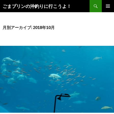
検
ごまプリンの沖釣りに行こうよ！
索
コ
メインメ
ン
ニュー
テ
ン
月別アーカイブ: 2018年10月
ツ
へ
ス
キ
ッ
プ