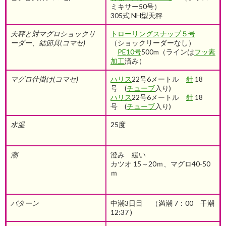
ミキサー50号）
305式 NH型天秤
天秤と対マグロショックリ
トローリングスナップ５号
ーダー、結節具
(コマセ)
（ショックリーダーなし）
PE10号
500m（ラインは
フッ素
加工
済み
）
マグロ仕掛け
(コマセ)
ハリス
22号6メートル
針
18
号 (
チューブ
入り)
ハリス
22号6メートル
針
18
号 (
チューブ
入り)
水温
25度
潮
澄み 緩い
カツオ 15～20ｍ、マグロ40-50
ｍ
パターン
中潮3日目 （満潮 7：00 干潮
12:37 )