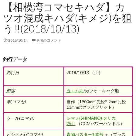
【相模湾コマセキハダ】カ
ツオ混成キハダ(キメジ)を狙
う!!(2018/10/13)
2018/10/14
9 個のコメント
釣行データ
釣行日
2018/10/13 （土）
船宿
五エム丸
/カツオ・キハダ船
竿(コマセ)
自作（1900mm 先径2.2mm元径
13mmのグラスソリッド）
リール
(コマセ)
シマノ(SHIMANO) タリカ
25Ⅱ
（CCMパワーハンドル）
ビシと天秤
(コマセ)
青物バスター100号
＋（プラス