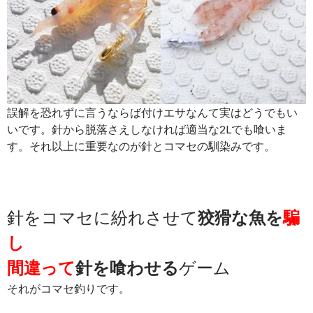
誤解を恐れずに言うならば付けエサなんて実はどうでもい
いです。針から脱落さえしなければ適当な2Lでも喰いま
す。それ以上に重要なのが針とコマセの馴染みです。
針をコマセに紛れさせて
狡猾な魚を
騙
し
間違って
針を喰わせる
ゲーム
それがコマセ釣りです。