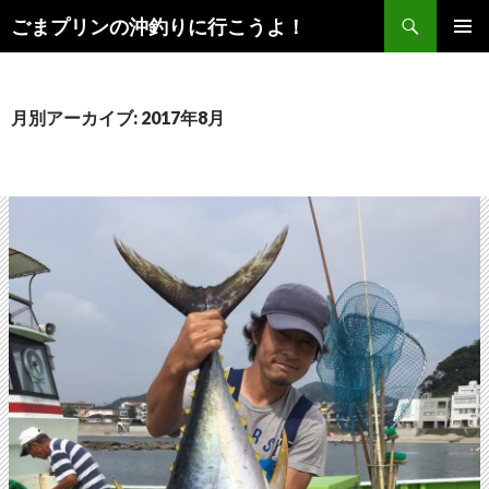
検
ごまプリンの沖釣りに行こうよ！
索
コ
メインメ
ン
ニュー
テ
ン
月別アーカイブ: 2017年8月
ツ
へ
ス
キ
ッ
プ