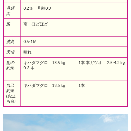
月輝
0.2％ 月齢0.3
面
風
南 ほどほど
波高
0.5-1Ｍ
天候
晴れ
船の
キハダマグロ：18.5 kg 1本 本ガツオ ：2.5-4.2 kg
釣果
0-3 本
自己
キハダマグロ：18.5 kg 1本
釣果
(お立
ち台)