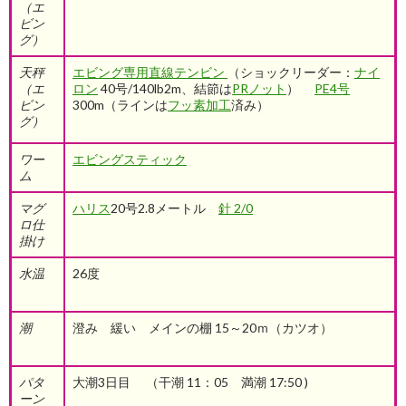
（エ
ビン
グ）
天秤
エビング専用直線テンビン
（ショックリーダー：
ナイ
（エ
ロン
40号/140lb2m、結節は
PRノット
）
PE4号
ビン
300m（ラインは
フッ素加工
済み
）
グ）
ワー
エビングスティック
ム
マグ
ハリス
20号2.8メートル
針 2/0
ロ仕
掛け
水温
26度
潮
澄み 緩い メインの棚 15～20ｍ（カツオ）
パタ
大潮3日目 （干潮 11：05 満潮 17:50 )
ーン