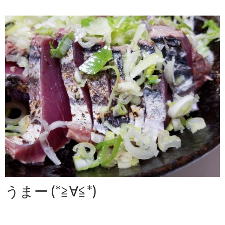
うまー (*≧∀≦*)