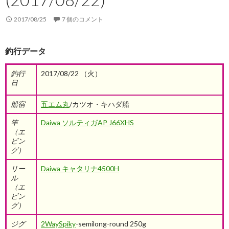
2017/08/25
7 個のコメント
釣行データ
釣行
2017/08/22 （火）
日
船宿
五エム丸
/カツオ・キハダ船
竿
Daiwa ソルティガAP J66XHS
（エ
ビン
グ）
リー
Daiwa キャタリナ4500H
ル
（エ
ビン
グ）
ジグ
2WaySpiky
-semilong-round 250g