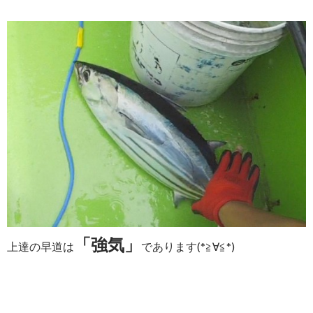
「強気」
上達の早道は
であります(*≧∀≦*)