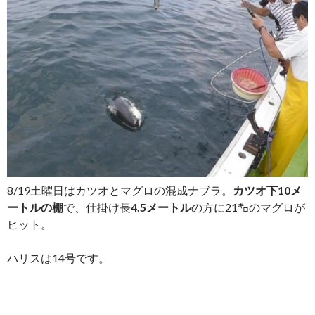
8/19土曜日はカツオとマグロの混成ナブラ。
カツオ下10メ
ートルの棚
で、仕掛け長
4.5メートル
の方に21㌔のマグロが
ヒット。
ハリスは14号です。