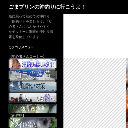
検
ごまプリンの沖釣りに行こうよ！
索
船に乗って初めての沖釣り
（船釣り）を楽しもう♪ 「初
心者さんにもわかりやすく」
をモットーに関東の沖釣り情
報を発信しています。
カテゴリメニュー
【初心者さんコーナー】
【釣行記】