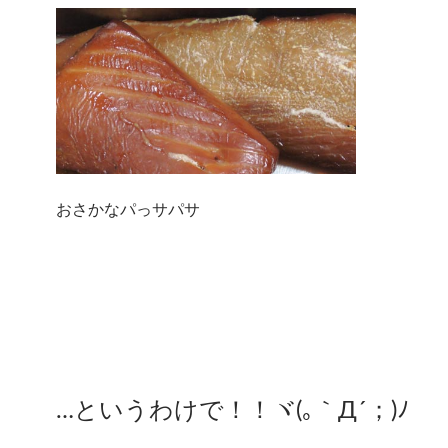
おさかなパっサパサ
…というわけで！！ヾ(｡｀Д´；)ﾉ