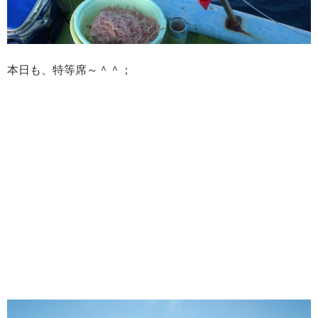
本日も、特等席～＾＾；