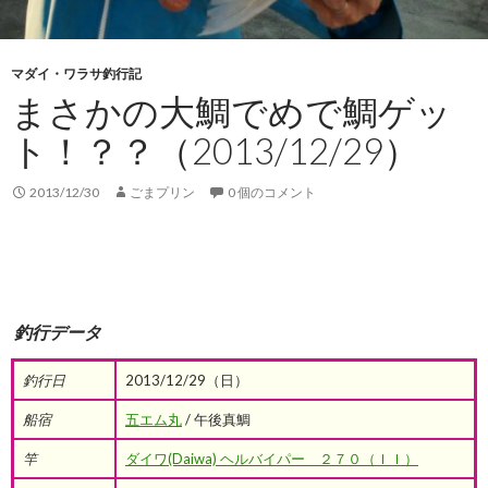
マダイ・ワラサ釣行記
まさかの大鯛でめで鯛ゲッ
ト！？？（2013/12/29）
2013/12/30
ごまプリン
0 個のコメント
釣行データ
釣行日
2013/12/29（日）
船宿
五エム丸
/ 午後真鯛
竿
ダイワ(Daiwa) ヘルバイパー ２７０（ＩＩ）