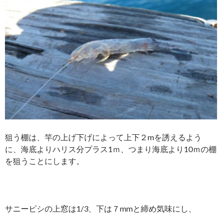
狙う棚は、竿の上げ下げによって上下２mを誘えるよう
に、海底よりハリス分プラス1ｍ、つまり海底より10ｍの棚
を狙うことにします。
サニービシの上窓は1/3、下は７mmと締め気味にし、