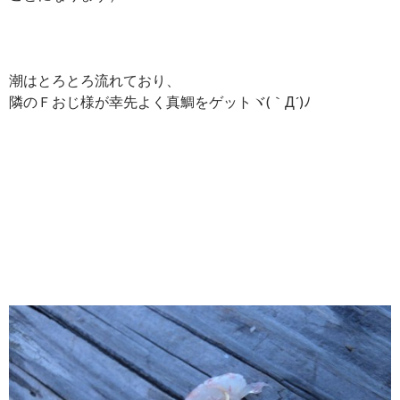
潮はとろとろ流れており、
隣のＦおじ様が幸先よく真鯛をゲットヾ(｀Д´)ﾉ