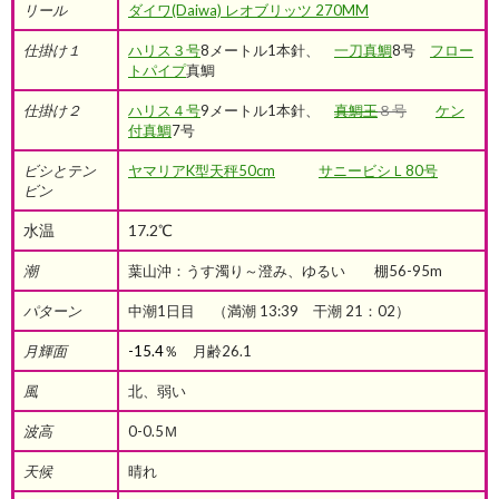
リール
ダイワ(Daiwa) レオブリッツ 270MM
仕掛け１
ハリス３号
8メートル1本針、
一刀真鯛
8号
フロー
トパイプ
真鯛
仕掛け２
ハリス４号
9メートル1本針、
真鯛王
８号
ケン
付真鯛
7号
ビシとテン
ヤマリアK型天秤50cm
サニービシＬ80号
ビン
水温
17.2℃
潮
葉山沖：うす濁り～澄み、ゆるい 棚56-95m
パターン
中潮1日目 （満潮 13:39 干潮 21：02）
月輝面
-15.4％
月齢26.1
風
北、弱い
波高
0-0.5Ｍ
天候
晴れ