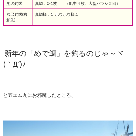
船の釣果
真鯛：0-1枚 （船中４枚、大型バラシ２回）
自己釣果
(右
真鯛様：1 ホウボウ様:1
舳先)
新年の「
めで鯛」を釣るのじゃ～ヾ
(｀Д´)ﾉ
と五エム丸にお邪魔したところ、