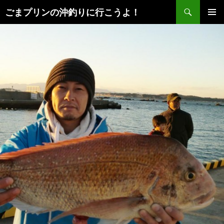
検
ごまプリンの沖釣りに行こうよ！
索
コ
メインメ
ン
ニュー
テ
ン
ツ
へ
ス
キ
ッ
プ