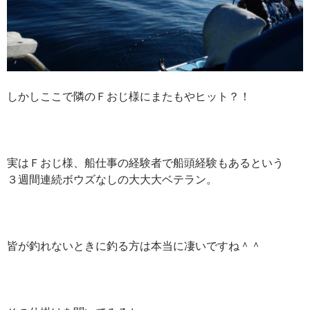
しかしここで隣のＦおじ様にまたもやヒット？！
実はＦおじ様、船仕事の経験者で船頭経験もあるという
３週間連続ボウズなしの大大大ベテラン。
皆が釣れないときに釣る方は本当に凄いですね＾＾