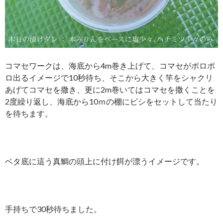
コマセワークは、海底から4m巻き上げて、コマセがポロポ
ロ出るイメージで10秒待ち、そこから大きく竿をシャクリ
あげてコマセを撒き、更に2m巻いてはコマセを撒くことを
2度繰り返し、海底から10ｍの棚にビシをセットして当たり
を待ちます。
ベタ底に這う真鯛の頭上に付け餌が漂うイメージです。
手持ちで30秒待ちました。