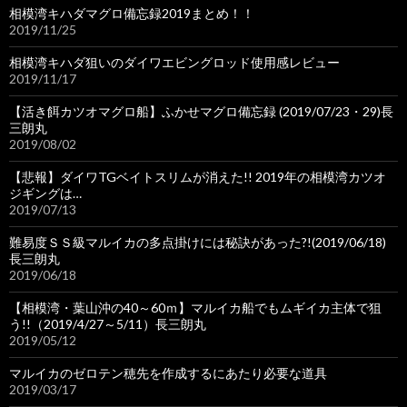
相模湾キハダマグロ備忘録2019まとめ！！
2019/11/25
相模湾キハダ狙いのダイワエビングロッド使用感レビュー
2019/11/17
【活き餌カツオマグロ船】ふかせマグロ備忘録 (2019/07/23・29)長
三朗丸
2019/08/02
【悲報】ダイワTGベイトスリムが消えた!! 2019年の相模湾カツオ
ジギングは…
2019/07/13
難易度ＳＳ級マルイカの多点掛けには秘訣があった?!(2019/06/18)
長三朗丸
2019/06/18
【相模湾・葉山沖の40～60ｍ】マルイカ船でもムギイカ主体で狙
う!!（2019/4/27～5/11）長三朗丸
2019/05/12
マルイカのゼロテン穂先を作成するにあたり必要な道具
2019/03/17