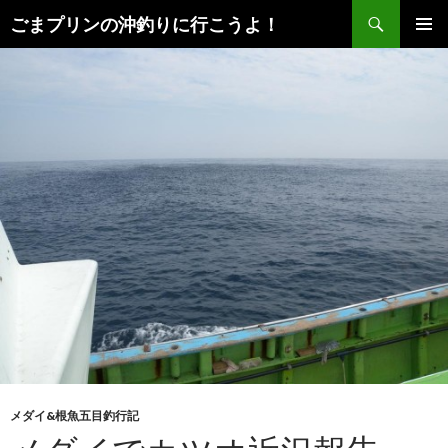
検
ごまプリンの沖釣りに行こうよ！
索
コ
メインメ
ン
ニュー
テ
ン
ツ
へ
ス
キ
ッ
プ
メダイ&根魚五目釣行記