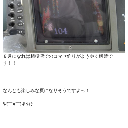
８月になれば相模湾でのコマセ釣りがようやく解禁で
す！！
なんとも楽しみな夏になりそうですよっ！
Ψ(￣∀￣)Ψ ｳｹｹ