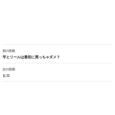
投
前の投稿
稿
竿とリールは最初に買っちゃダメ？
ナ
次の投稿
ビ
ヒロ
ゲ
ー
シ
ョ