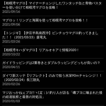
【相模湾マグロ】マイナーチェンジしたワンタッチ缶と青物バスタ
ーを使い分けて相模湾マグロを攻略！
2021/09/16
マグロッ！リングと海園を使って相模湾マグロを攻略！！
2021/09/06
【トンジギ】【伊豆半島南西沖】ビンチョウマグロ釣ってきまし
た！！（2021/03/23）森竜丸
2021/03/26
【相模湾キハダマグロ】リアルオキアミ情報2020！
2020/10/22
ガイドラッピングは2重巻きとダブルラッピングどっちが良いの？
2020/04/11
ダイワ新スッテ【リフレクト】のみで狙う水深90ｍチャレンジ！！
（2020/02/24）長三朗丸
2020/02/26
マジおっかねぇブヨ!!ヽ(`Д´；)ﾉ 釣り人が語る「磯ブヨに噛まれた後
の経過観察と最善の対処法」
2020/01/03