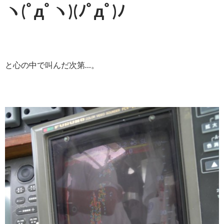
ヽ(ﾟдﾟヽ)(ﾉﾟдﾟ)ﾉ
と心の中で叫んだ次第…。