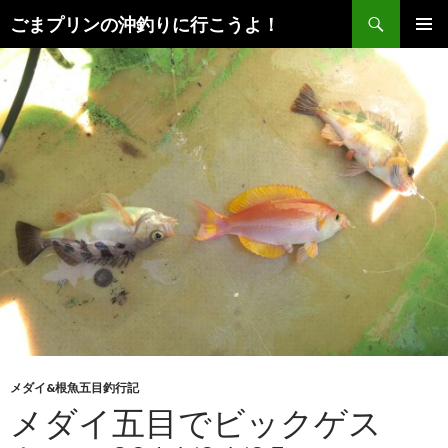
検
ごまプリンの沖釣りに行こうよ！
索
コ
メインメ
ン
ニュー
テ
ン
ツ
へ
ス
キ
ッ
プ
メダイ&根魚五目釣行記
メダイ五目でビックゲス