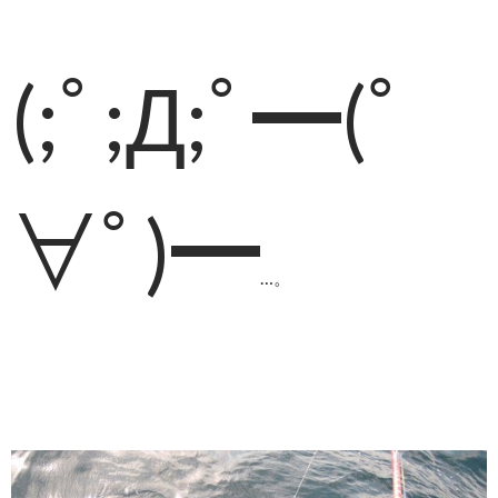
(;ﾟ;Д;ﾟ━(ﾟ
∀ﾟ)━
…。