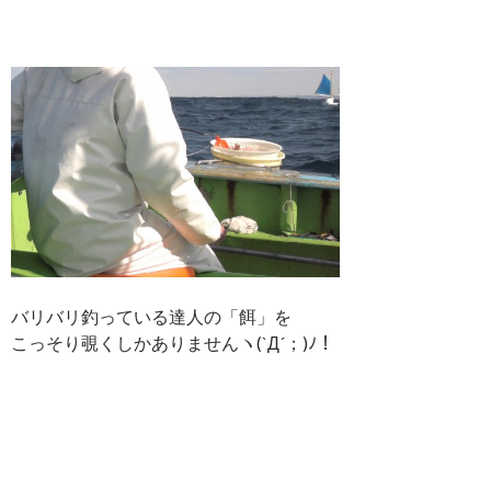
バリバリ釣っている達人の「餌」を
こっそり覗くしかありませんヽ(`Д´；)ﾉ！