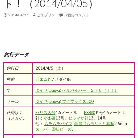
ト！（2014/04/05）
2014/04/07
ごまプリン
0 個のコメント
釣行データ
釣行日
2014/4/5（土）
船宿
五エム丸
/ メダイ船
竿
ダイワ(Daiwa) ヘルバイパー ２７０（ＩＩ）
リール
ダイワ(Daiwa) マグマックス500
仕掛け１
ハリス８号
4.5メートル
FXR船
５号
4.5メートル
（メダイ）
針：
がま磯
13号、
ヒラマサ針
13、14号
他：
ムラムラパイプ
厳選ゴムヨリトリ真鯛
2.5mm
スーパー回転ビーズL