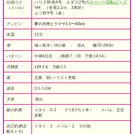
ハリス幹糸4号、エダス2号の
スーパー回転ビーズ
仕掛け２
S
M （全長2.2ｍ、3本針）
（メバル）
ムツ針9号（金）
テンビン
夢の天秤ヒラマサ1.5ー60cm
水温
15℃
潮
城ヶ島沖～沖の瀬 ： 澄み 棚70-280m
パターン
中潮4日目 （満潮 7：18 干潮 14:14）
月輝面
+29.1％
月齢5.3
風
北東、弱い~ラスト突風
波高
0.5-1.0Ｍ
天候
晴れ
船の釣果
メダイ：0-2 ブリ8.5㌔１本！ メバル、五目
多数
自己釣果
(左
メダイ：1 メバル：2 その他
舷大トモ)