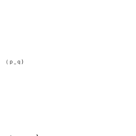
（ｐ_ｑ)