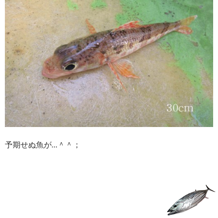
予期せぬ魚が…＾＾；