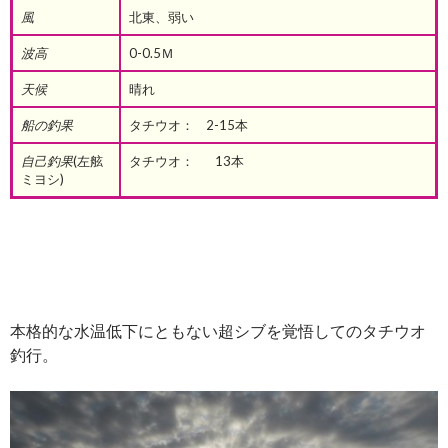
風
北東、弱い
波高
0-0.5Ｍ
天候
晴れ
船の釣果
タチウオ： 2-15本
自己釣果
(左舷
タチウオ： 13本
ミヨシ)
本格的な水温低下にともない超シブを覚悟してのタチウオ
釣行。