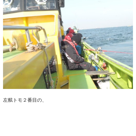
左舷トモ２番目の、