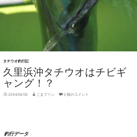
タチウオ釣行記
久里浜沖タチウオはチビギ
ャング！？
2014/02/02
ごまプリン
2 個のコメント
釣行データ