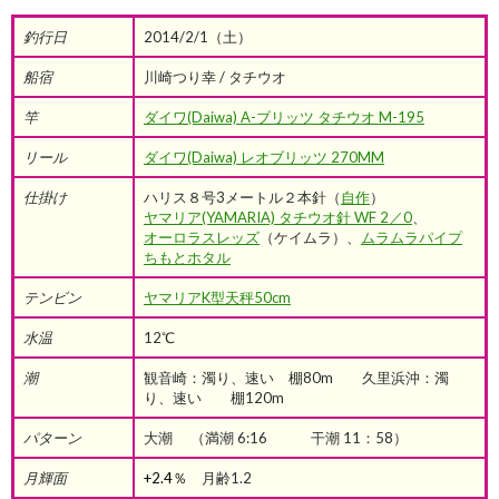
釣行日
2014/2/1（土）
船宿
川崎つり幸 / タチウオ
竿
ダイワ(Daiwa) A-ブリッツ タチウオ M-195
リール
ダイワ(Daiwa) レオブリッツ 270MM
仕掛け
ハリス８号3メートル２本針（
自作
）
ヤマリア(YAMARIA) タチウオ針 WF 2／0
、
オーロラスレッズ
（ケイムラ）、
ムラムラパイプ
ちもとホタル
テンビン
ヤマリアK型天秤50cm
水温
12℃
潮
観音崎：濁り、速い 棚80m 久里浜沖：濁
り、速い 棚120m
パターン
大潮 （満潮 6:16 干潮 11：58）
月輝面
+2.4％
月齢1.2