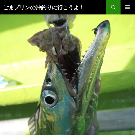
検
ごまプリンの沖釣りに行こうよ！
索
コ
メインメ
ン
ニュー
テ
ン
ツ
へ
ス
キ
ッ
プ