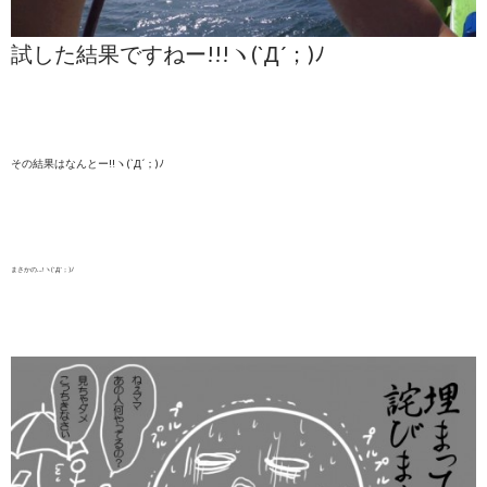
試した結果ですねー!!!ヽ(`Д´；)ﾉ
その結果はなんとー!!ヽ(`Д´；)ﾉ
まさかの…!ヽ(`Д´；)ﾉ