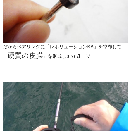
だからベアリングに「レボリューションBB」を塗布して
硬質の皮膜
「
」を形成し!!ヽ(`Д´；)ﾉ