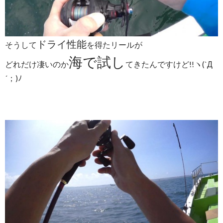
ドライ性能
そうして
を得たリールが
海で試し
どれだけ凄いのか
てきたんですけど!!ヽ(`Д
´；)ﾉ