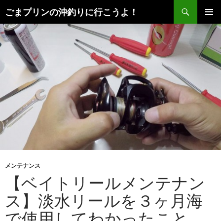
検
ごまプリンの沖釣りに行こうよ！
索
コ
メインメ
ン
ニュー
テ
ン
ツ
へ
ス
キ
ッ
プ
メンテナンス
【ベイトリールメンテナン
ス】淡水リールを３ヶ月海
で使用してわかったこと