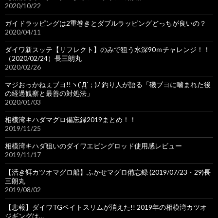
2020/10/22
ガイドラッピングは2重巻きとダブルラッピングどっちが良いの？
2020/04/11
ダイワ新スッテ【リフレクト】のみで狙う水深90ｍチャレンジ！！
（2020/02/24）長三朗丸
2020/02/26
マジおっかねぇブヨ!!ヽ(`Д´；)ﾉ 釣り人が語る「磯ブヨに噛まれた後
の経過観察と最善の対処法」
2020/01/03
相模湾キハダマグロ備忘録2019まとめ！！
2019/11/25
相模湾キハダ狙いのダイワエビングロッド使用感レビュー
2019/11/17
【活き餌カツオマグロ船】ふかせマグロ備忘録 (2019/07/23・29)長
三朗丸
2019/08/02
【悲報】ダイワTGベイトスリムが消えた!! 2019年の相模湾カツオ
ジギングは…