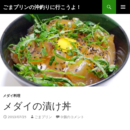
検
ごまプリンの沖釣りに行こうよ！
索
コ
メインメ
ン
ニュー
テ
ン
ツ
へ
ス
キ
ッ
プ
メダイ料理
メダイの漬け丼
2013/07/25
ごまプリン
0 個のコメント