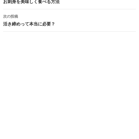
稿
お刺身を美味しく食べる方法
ナ
次の投稿
ビ
活き締めって本当に必要？
ゲ
ー
シ
ョ
ン