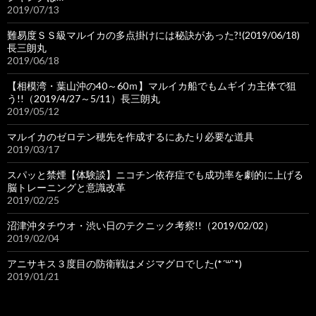
2019/07/13
難易度ＳＳ級マルイカの多点掛けには秘訣があった?!(2019/06/18)
長三朗丸
2019/06/18
【相模湾・葉山沖の40～60ｍ】マルイカ船でもムギイカ主体で狙
う!!（2019/4/27～5/11）長三朗丸
2019/05/12
マルイカのゼロテン穂先を作成するにあたり必要な道具
2019/03/17
スパッと禁煙【体験談】ニコチン依存症でも成功率を劇的に上げる
脳トレーニングと意識改革
2019/02/25
沼津沖タチウオ・渋い日のテクニック考察!!（2019/02/02）
2019/02/04
アニサキス３度目の防衛戦はメジマグロでした(*´꒳`*)
2019/01/21