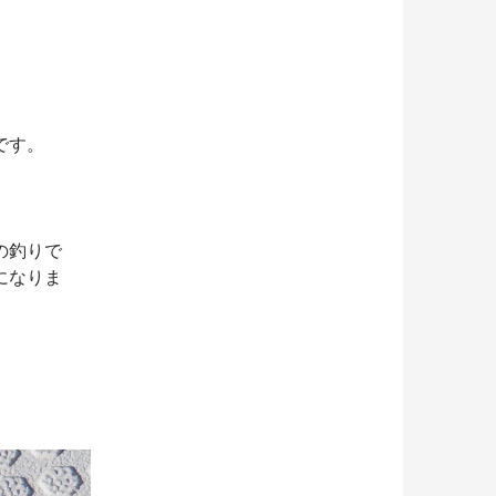
です。
の釣りで
になりま