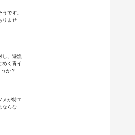
そうです。
ありませ
対し、遊漁
ごめく青イ
ょうか？
ソメが特エ
はならな