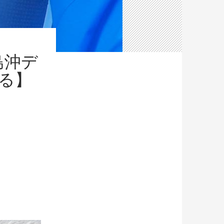
島沖デ
る】