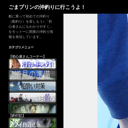
検
ごまプリンの沖釣りに行こうよ！
索
船に乗って初めての沖釣り
（船釣り）を楽しもう♪ 「初
心者さんにもわかりやすく」
をモットーに関東の沖釣り情
報を発信しています。
カテゴリメニュー
【初心者さんコーナー】
【釣行記】