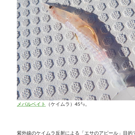
メバルベイト
（ケイムラ）45㍉。
紫外線のケイムラ反射による「エサのアピール」目的