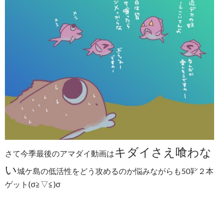
キダイさえ喰わな
さて今季最後のアマダイ動画は
い
城ケ島の低活性をどう攻めるのか悩みながらも50㌢２本
ゲット(σ≧▽≦)σ