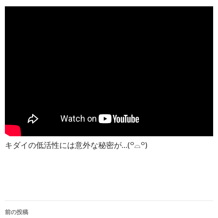
キダイの低活性には意外な秘密が…(꒪⌓꒪)
投
前の投稿