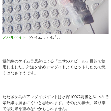
メバルベイト
（ケイムラ）45㍉。
紫外線のケイムラ反射による「エサのアピール」目的で使
用しました。外道を含めアマダイもよくヒットしたので悪
くはなさそうです。
ただ城ケ島のアマダイポイントは水深
100㍍
前後と深いので
紫外線は届きにくいと思われます。そのため曇天、濁り潮
では効果を望めないかもしれません。