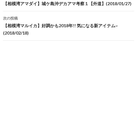
稿
【相模湾アマダイ】城ケ島沖デカアマ考察１【外道】(2018/01/27)
ナ
次の投稿
ビ
【相模湾マルイカ】好調かも2018年!! 気になる新アイテム~
(2018/02/18)
ゲ
ー
シ
ョ
ン