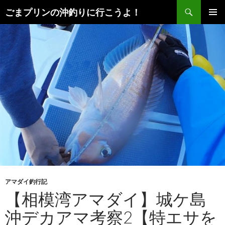
検
ごまプリンの沖釣りに行こうよ！
索
コ
メインメ
ン
ニュー
テ
ン
ツ
へ
ス
キ
ッ
プ
アマダイ釣行記
【相模湾アマダイ】城ケ島
沖デカアマ考察2【特エサを