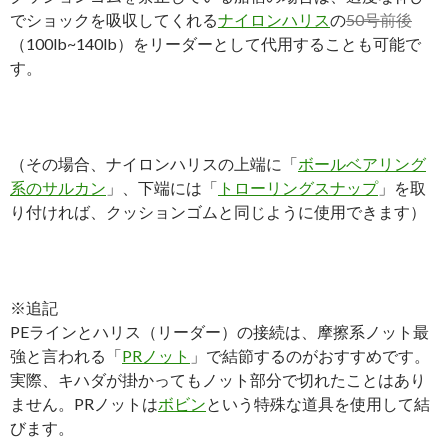
でショックを吸収してくれる
ナイロンハリス
の
50号前後
（100lb~140lb）をリーダーとして代用することも可能で
す。
（その場合、ナイロンハリスの上端に「
ボールベアリング
系のサルカン
」、下端には「
トローリングスナップ
」を取
り付ければ、クッションゴムと同じように使用できます）
※追記
PEラインとハリス（リーダー）の接続は、摩擦系ノット最
強と言われる「
PRノット
」で結節するのがおすすめです。
実際、キハダが掛かってもノット部分で切れたことはあり
ません。PRノットは
ボビン
という特殊な道具を使用して結
びます。