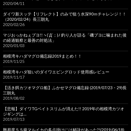
2020/04/11
ダイワ新スッテ【リフレクト】のみで狙う水深90ｍチャレンジ！！
（2020/02/24）長三朗丸
2020/02/26
マジおっかねぇブヨ!!ヽ(`Д´；)ﾉ 釣り人が語る「磯ブヨに噛まれた後
の経過観察と最善の対処法」
2020/01/03
相模湾キハダマグロ備忘録2019まとめ！！
2019/11/25
相模湾キハダ狙いのダイワエビングロッド使用感レビュー
2019/11/17
【活き餌カツオマグロ船】ふかせマグロ備忘録 (2019/07/23・29)長
三朗丸
2019/08/02
【悲報】ダイワTGベイトスリムが消えた!! 2019年の相模湾カツオ
ジギングは…
2019/07/13
難易度ＳＳ級マルイカの多点掛けには秘訣があった?!(2019/06/18)