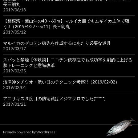
長三朗丸
2019/06/18
【相模湾・葉山沖の40～60ｍ】マルイカ船でもムギイカ主体で狙
う!!（2019/4/27～5/11）長三朗丸
2019/05/12
マルイカのゼロテン穂先を作成するにあたり必要な道具
2019/03/17
スパッと禁煙【体験談】ニコチン依存症でも成功率を劇的に上げる
脳トレーニングと意識改革
2019/02/25
沼津沖タチウオ・渋い日のテクニック考察!!（2019/02/02）
2019/02/04
アニサキス３度目の防衛戦はメジマグロでした(*´꒳`*)
2019/01/21
Proudly powered by WordPress