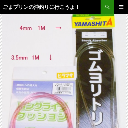
検
ごまプリンの沖釣りに行こうよ！
索
コ
メインメ
ン
ニュー
テ
ン
ツ
へ
ス
キ
ッ
プ