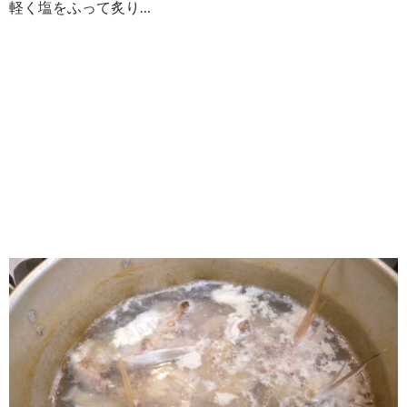
軽く塩をふって炙り…