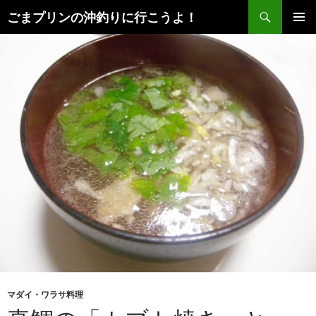
検
ごまプリンの沖釣りに行こうよ！
索
コ
メインメ
ン
ニュー
テ
ン
ツ
へ
ス
キ
ッ
プ
マダイ・ワラサ料理