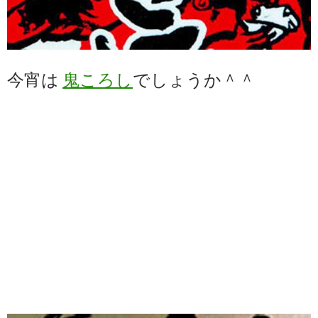
今宵は
鬼ころし
でしょうか＾＾