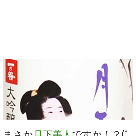
まさか
月下美人
ですか！？(ﾟ