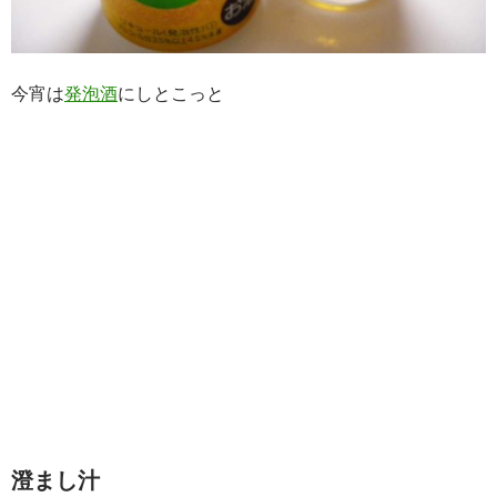
今宵は
発泡酒
にしとこっと
澄まし汁