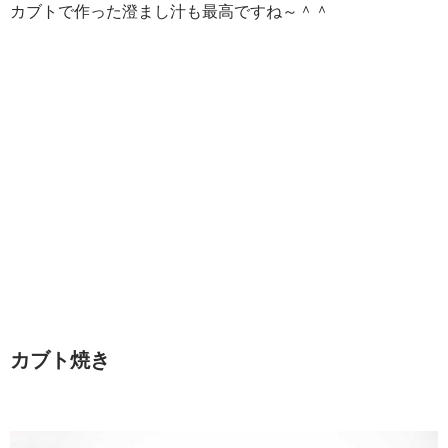
カブトで作った澄まし汁も最高ですね～＾＾
カブト焼き