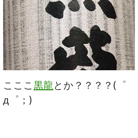
こここ
黒龍
とか？？？？(゜
д゜；)