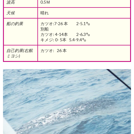
波高
0.5Ｍ
天候
晴れ
船の釣果
カツオ:7-26 本 2-5.1㌔
別船
カツオ: 4-14本 2-6.3㌔
キメジ: 0- 5本 5.4-9.4㌔
自己釣果(右舷
カツオ: 26 本
ミヨシ)