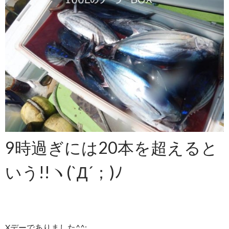
9時過ぎには20本を超えると
いう!!ヽ(`Д´；)ﾉ
Xデーでありました^^;