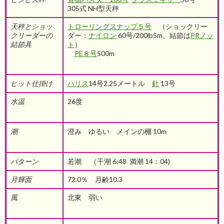
305式 NH型天秤
天秤とショッ
トローリングスナップ５号
（ショックリー
クリーダーの
ダー：
ナイロン
60号/200lb5m、結節は
PRノッ
結節具
ト
）
PE８号
500m
ヒット仕掛け
ハリス
14号2.25メートル
針
13号
水温
26度
潮
澄み ゆるい メインの棚 10m
パターン
若潮 （干潮 6:48 満潮 14：04)
月輝面
72.0％ 月齢10.3
風
北東 弱い