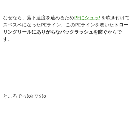
なぜなら、落下速度を速めるため
PEにシュッ!
を吹き付けて
スベスベになったPEライン、このPEラインを巻いた
トロー
リングリールにありがちなバックラッシュを防ぐ
からで
す。
ところでっ(σ≧▽≦)σ