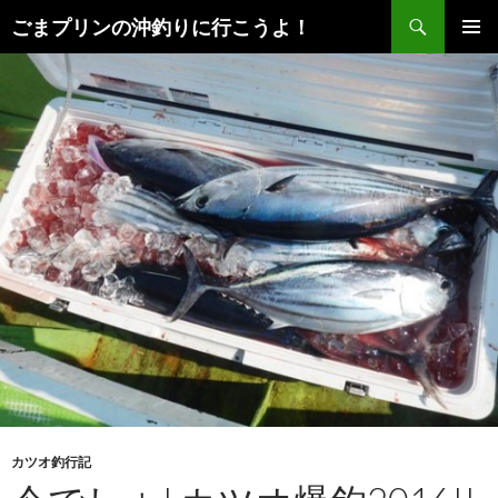
検
ごまプリンの沖釣りに行こうよ！
索
コ
メインメ
ン
ニュー
テ
ン
ツ
へ
ス
キ
ッ
プ
カツオ釣行記