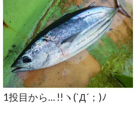
1投目から… !!ヽ(`Д´；)ﾉ