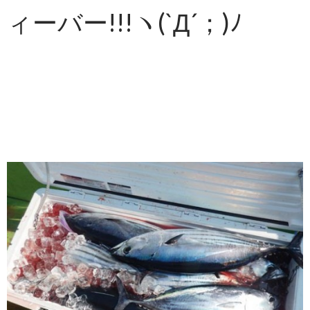
ィーバー!!!ヽ(`Д´；)ﾉ