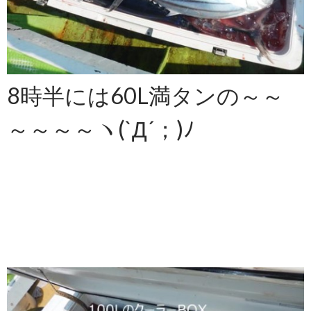
8時半には60L満タンの～～
～～～～ヽ(`Д´；)ﾉ