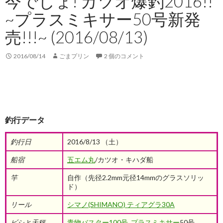
今でしょ! カツオ爆釣2016!!
~プラスミキサー50号新発
売!!!~ (2016/08/13)
2016/08/14
ごまプリン
2 個のコメント
釣行データ
釣行日
2016/8/13 （土）
船宿
五エム丸
/カツオ・キハダ船
竿
自作（先径2.2mm元径14mmのグラスソリッ
ド）
リール
シマノ(SHIMANO) ティアグラ30A
ビシと天秤
青物バスター100号
プラスミキサー
50号