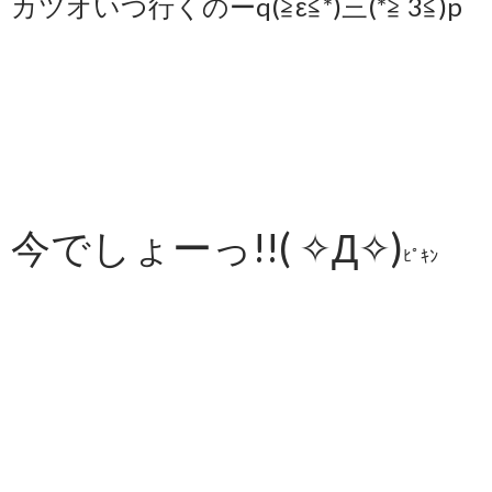
カツオいつ行くのーq(≧ε≦*)三(*≧ 3≦)p
今でしょーっ!!( ✧Д✧)
ﾋﾟｷﾝ