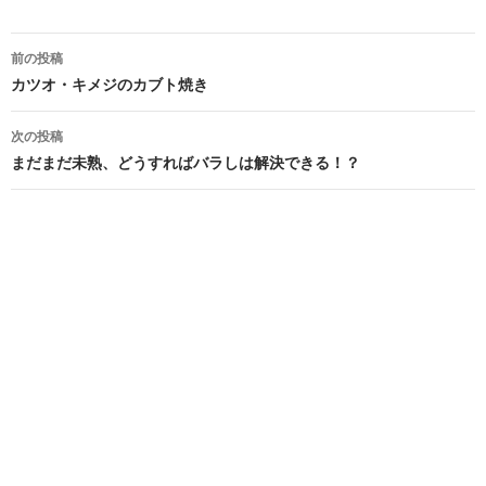
投
前の投稿
稿
カツオ・キメジのカブト焼き
ナ
次の投稿
ビ
まだまだ未熟、どうすればバラしは解決できる！？
ゲ
ー
シ
ョ
ン