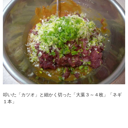
叩いた「カツオ」と細かく切った「大葉３～４枚」「ネギ
１本」