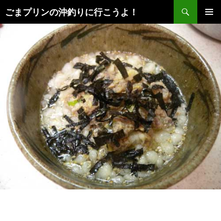
検
ごまプリンの沖釣りに行こうよ！
索
コ
メインメ
ン
ニュー
テ
ン
ツ
へ
ス
キ
ッ
プ