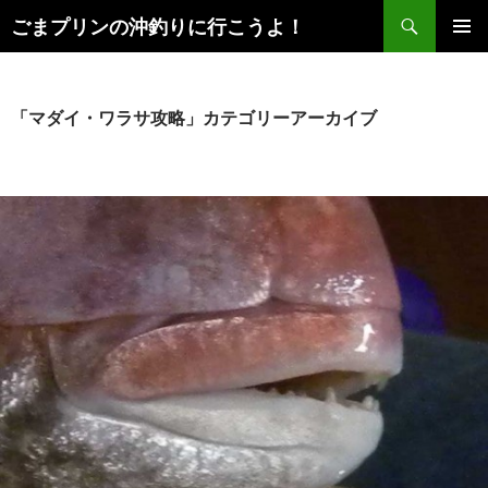
検
ごまプリンの沖釣りに行こうよ！
索
コ
メインメ
ン
ニュー
テ
ン
「マダイ・ワラサ攻略」カテゴリーアーカイブ
ツ
へ
ス
キ
ッ
プ