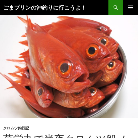
検
ごまプリンの沖釣りに行こうよ！
索
コ
メインメ
ン
ニュー
テ
ン
ツ
へ
ス
キ
ッ
プ
クロムツ釣行記