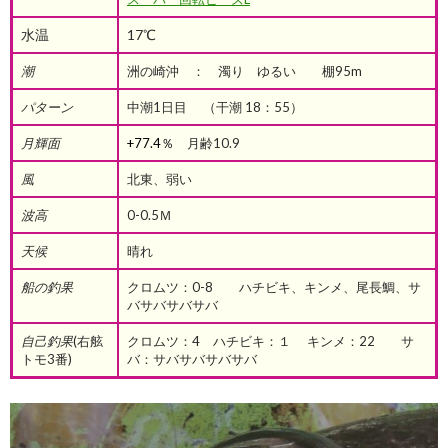
水温
17℃
潮
洲の崎沖 ： 濁り ゆるい 棚95m
パターン
中潮1日目 （干潮 18：55）
月輝面
+77.4％
月齢10.9
風
北東、弱い
波高
0-0.5Ｍ
天候
晴れ
船の釣果
クロムツ：0-8 ハチビキ、キンメ、尾長鯛、サ
バサバサバサバ
自己釣果
(右舷
クロムツ：4 ハチビキ：１ キンメ：22 サ
トモ3番)
バ：サバサバサバサバ