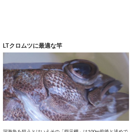
LTクロムツに最適な竿
深海魚を狙うとはいえその「指示棚」は100m前後と浅めで