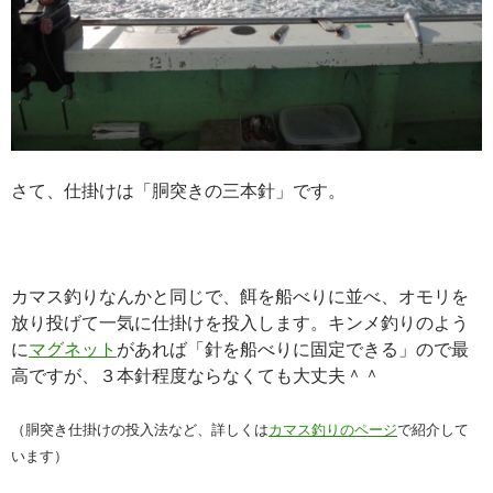
さて、仕掛けは「胴突きの三本針」です。
カマス釣りなんかと同じで、餌を船べりに並べ、オモリを
放り投げて一気に仕掛けを投入します。キンメ釣りのよう
に
マグネット
があれば「針を船べりに固定できる」ので最
高ですが、３本針程度ならなくても大丈夫＾＾
（胴突き仕掛けの投入法など、詳しくは
カマス釣りのページ
で紹介して
います）