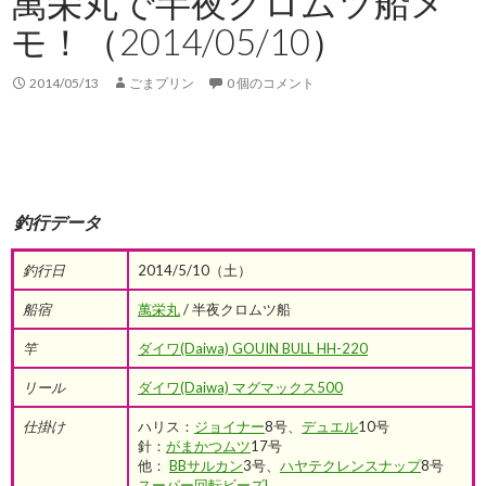
萬栄丸で半夜クロムツ船メ
モ！（2014/05/10）
2014/05/13
ごまプリン
0 個のコメント
釣行データ
釣行日
2014/5/10（土）
船宿
萬栄丸
/ 半夜クロムツ船
竿
ダイワ(Daiwa) GOUIN BULL HH-220
リール
ダイワ(Daiwa) マグマックス500
仕掛け
ハリス：
ジョイナー
8号、
デュエル
10号
針：
がまかつムツ
17号
他：
BBサルカン
3号、
ハヤテクレンスナップ
8号
スーパー回転ビーズL