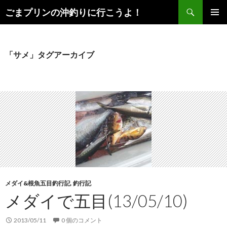
検
ごまプリンの沖釣りに行こうよ！
索
コ
メインメ
ン
ニュー
テ
ン
「サメ」タグアーカイブ
ツ
へ
ス
キ
ッ
プ
メダイ&根魚五目釣行記
,
釣行記
メダイで五目(13/05/10)
2013/05/11
0 個のコメント