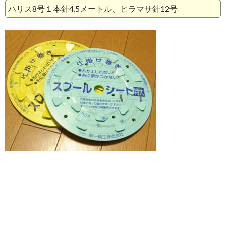
ハリス8号１本針4.5メートル、ヒラマサ針12号