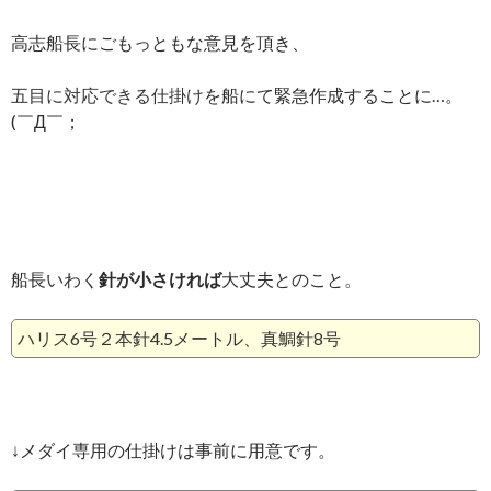
高志船長にごもっともな意見を頂き、
五目に対応できる仕掛け
を船にて緊急作成することに…。
(￣Д￣；
船長いわく
針が小さければ
大丈夫とのこと。
ハリス6号２本針4.5メートル、真鯛針8号
↓メダイ専用の仕掛けは事前に用意です。