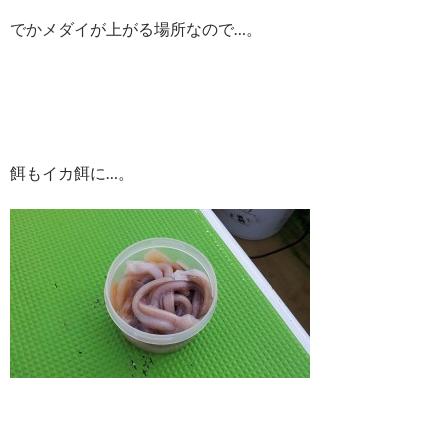
でかメダイ
が上がる場所なので…。
餌もイカ餌に…。