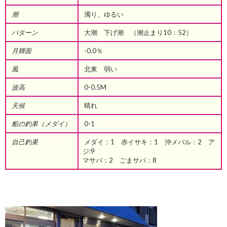
潮
濁り、ゆるい
パターン
大潮 下げ潮 （潮止まり10：52）
月輝面
-0.0％
風
北東 弱い
波高
0-0.5M
天候
晴れ
船の釣果（メダイ）
0-1
（竿頭：全体の半数くらい？）
自己釣果
（左舷大ト
メダイ：1 赤イサキ：1 沖メバル：2 ア
モ）
ジ:9
マサバ：2 ごまサバ：8