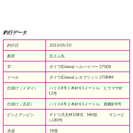
釣行データ
釣行日
2013/05/10
船宿
五エム丸
竿
ダイワ(Daiwa) ヘルバイパー 270(II)
リール
ダイワ(Daiwa) レオブリッツ 270MM
仕掛け（メダイ）
ハリス8号１本針4.5メートル、ヒラマサ針
12号
仕掛け（五目）
ハリス6号２本針4.5メートル、真鯛針8号
ビシとテンビン
チドリ式天秤108式 MH型 サニービ
シL80号
水温
18度