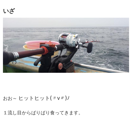
いざ
ヒットヒット(〃v〃)ﾉ
おお～
１流し目からばりばり食ってきます。