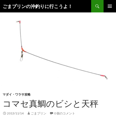
検
ごまプリンの沖釣りに行こうよ！
索
コ
メインメ
ン
ニュー
テ
ン
ツ
へ
ス
キ
ッ
プ
マダイ・ワラサ攻略
コマセ真鯛のビシと天秤
2013/11/14
ごまプリン
0 個のコメント