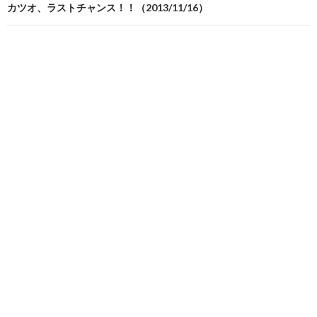
ビ
カツオ、ラストチャンス！！（2013/11/16）
ゲ
ー
シ
ョ
ン