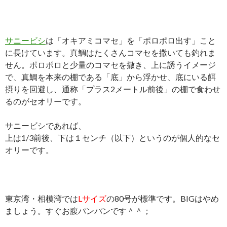
サニービシ
は「オキアミコマセ」を「ポロポロ出す」こと
に長けています。真鯛はたくさんコマセを撒いても釣れま
せん。ポロポロと少量のコマセを撒き、上に誘うイメージ
で、真鯛を本来の棚である「底」から浮かせ、底にいる餌
摂りを回避し、通称「プラス2メートル前後」の棚で食わせ
るのがセオリーです。
サニービシであれば、
上は1/3前後、下は１センチ（以下）というのが個人的なセ
オリーです。
東京湾・相模湾では
Lサイズ
の80号が標準です。BIGはやめ
ましょう。すぐお腹パンパンです＾＾；