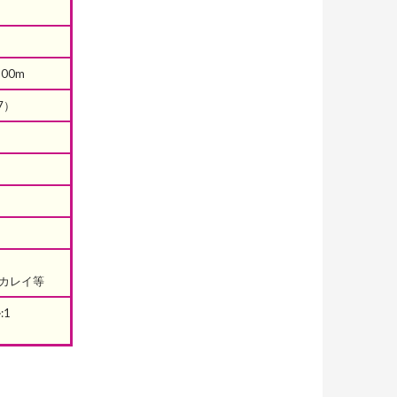
00m
7）
カレイ等
1