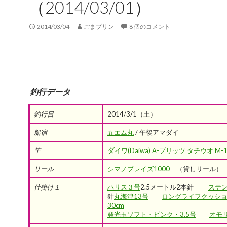
（2014/03/01）
2014/03/04
ごまプリン
8 個のコメント
釣行データ
釣行日
2014/3/1（土）
船宿
五エム丸
/ 午後アマダイ
ダ
竿
イワ(Daiwa) A-ブリッツ タチウオ M-1
リール
シマノプレイズ1000
（貸しリール）
仕掛け１
ハリス３号
2.5メートル2本針
ステ
針
丸海津13号
ロングライフクッション
30cm
発光玉ソフト・ピンク・3.5号
オモリ