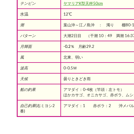
テンビン
ヤマリアK型天秤50cm
水温
12℃
潮
葉山沖～江ノ島沖 ： 濁り 棚80-1
パターン
大潮2日目 （干潮 10：49 満潮 16:3
月輝面
-0.2％
月齢29.2
風
北東、弱い
波高
0-0.5Ｍ
天候
曇りときどき雨
船の釣果
アマダイ：0-4枚（竿頭：左トモ）
ほかカサゴ、オニカサゴ、赤ボラ、ムシ
自己釣果
(右ミヨシ2
アマダイ：1 赤ボラ：2 沖メバル:
番)