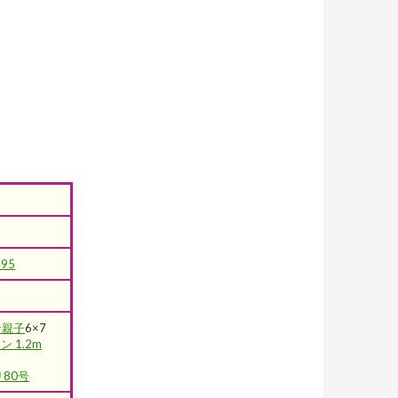
95
ン親子
6×7
 1.2m
80号