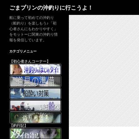
検
ごまプリンの沖釣りに行こうよ！
索
船に乗って初めての沖釣り
（船釣り）を楽しもう♪ 「初
心者さんにもわかりやすく」
をモットーに関東の沖釣り情
報を発信しています。
カテゴリメニュー
【初心者さんコーナー】
【釣行記】