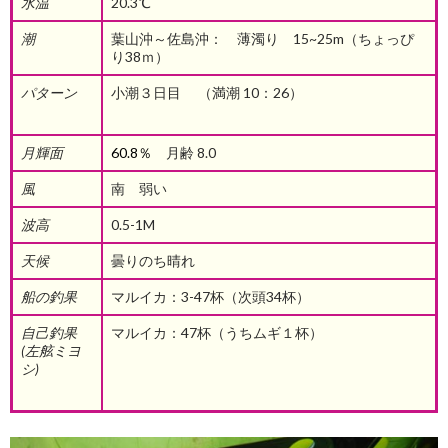
水温
20.3℃
潮
葉山沖～佐島沖： 薄濁り 15~25m（ちょっぴ
り38ｍ）
パターン
小潮３日目 （満潮 10：26）
月輝面
60.8％
月齢 8.0
風
南 弱い
波高
0.5-1M
天候
曇りのち晴れ
船の釣果
マルイカ：3-47杯（次頭34杯）
自己釣果
マルイカ：47杯（うちムギ１杯）
(
左舷ミヨ
シ)