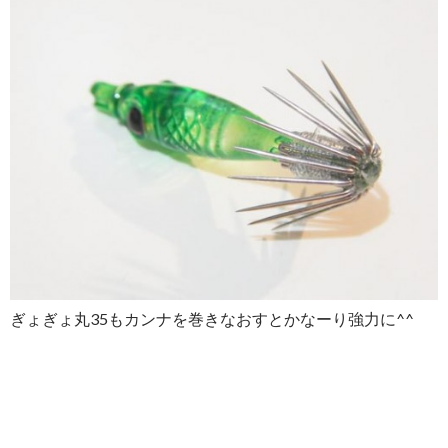
ぎょぎょ丸35もカンナを巻きなおすとかなーり強力に^^