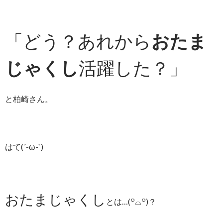
「どう？あれから
おたま
じゃくし
活躍した？」
と柏崎さん。
はて(´-ω-`)
おたまじゃくし
とは…(꒪⌓꒪)？