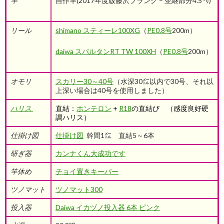
竿
自作竿(2017年度版藤沢ブランク – 並継部分4.5㍉)
リール
shimano スティーレ100XG
（
PE0.8号
200m）
daiwa スパルタンRT TW 100XH
（
PE0.8号
200m）
オモリ
スカリー30～40号
（水深30㍍以内で30号、それ以
上深い場合は40号を使用しました）
ハリス
直結：
ホンテロン
+
R18
の直結び （感度良好硬
調ハリス）
仕掛け図
仕掛け図
幹間1㍍ 直結5～6本
研ぎ器
カンナくん大成功です
竿休め
チョイ置きキーパー
ツノマット
ツノマット300
投入器
Daiwa イカヅノ投入器 6本 ピンク