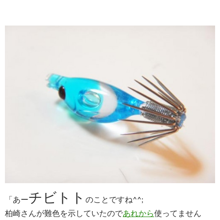
チビトト
「あー
のことですね^^;
柏崎さんが難色を示していたので
あれから
使ってません