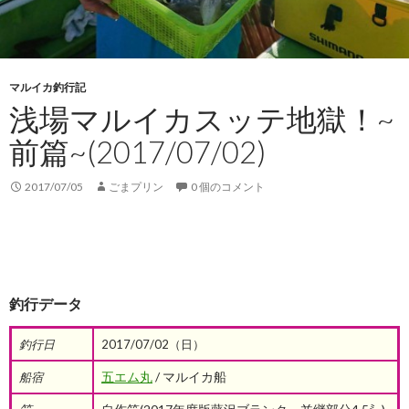
マルイカ釣行記
浅場マルイカスッテ地獄！~
前篇~(2017/07/02)
2017/07/05
ごまプリン
0 個のコメント
釣行データ
釣行日
2017/07/02（日）
五エム丸
/ マルイカ船
船宿