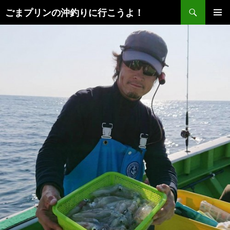
検
ごまプリンの沖釣りに行こうよ！
索
コ
メインメ
ン
ニュー
テ
ン
ツ
へ
ス
キ
ッ
プ